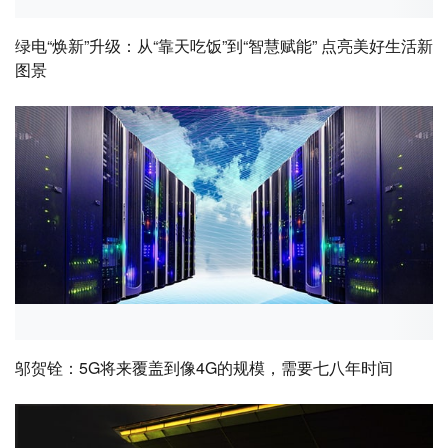
绿电“焕新”升级：从“靠天吃饭”到“智慧赋能” 点亮美好生活新
图景
邬贺铨：5G将来覆盖到像4G的规模，需要七八年时间