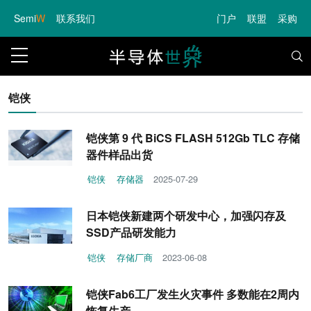
Semi
W
联系我们
门户
联盟
采购
铠侠
铠侠第 9 代 BiCS FLASH 512Gb TLC 存储
器件样品出货
铠侠
存储器
2025-07-29
日本铠侠新建两个研发中心，加强闪存及
SSD产品研发能力
铠侠
存储厂商
2023-06-08
铠侠Fab6工厂发生火灾事件 多数能在2周内
恢复生产