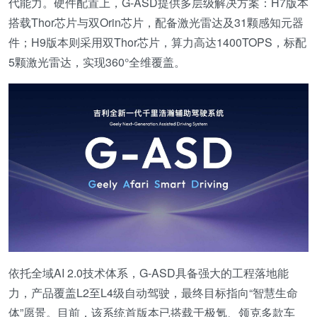
代能力。硬件配置上，G-ASD提供多层级解决方案：H7版本
搭载Thor芯片与双Orin芯片，配备激光雷达及31颗感知元器
件；H9版本则采用双Thor芯片，算力高达1400TOPS，标配
5颗激光雷达，实现360°全维覆盖。
依托全域AI 2.0技术体系，G-ASD具备强大的工程落地能
力，产品覆盖L2至L4级自动驾驶，最终目标指向“智慧生命
体”愿景。目前，该系统首版本已搭载于极氪、领克多款车