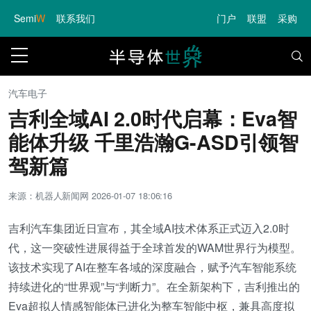
Semi
W
联系我们
门户
联盟
采购
汽车电子
吉利全域AI 2.0时代启幕：Eva智
能体升级 千里浩瀚G-ASD引领智
驾新篇
来源：机器人新闻网
2026-01-07 18:06:16
吉利汽车集团近日宣布，其全域AI技术体系正式迈入2.0时
代，这一突破性进展得益于全球首发的WAM世界行为模型。
该技术实现了AI在整车各域的深度融合，赋予汽车智能系统
持续进化的“世界观”与“判断力”。在全新架构下，吉利推出的
Eva超拟人情感智能体已进化为整车智能中枢，兼具高度拟