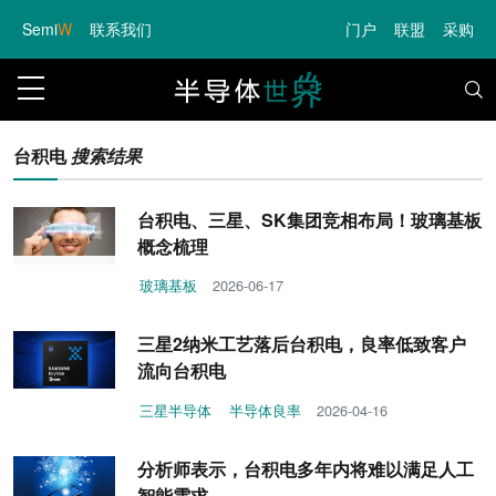
Semi
W
联系我们
门户
联盟
采购
台积电
搜索结果
台积电、三星、SK集团竞相布局！玻璃基板
概念梳理
玻璃基板
2026-06-17
三星2纳米工艺落后台积电，良率低致客户
流向台积电
三星半导体
半导体良率
2026-04-16
分析师表示，台积电多年内将难以满足人工
智能需求