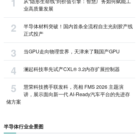
从“隐形生命线”到价值引擎：智慧厂务如何赋能工
业高质量发展
半导体材料突破！国内首条全流程自主光刻胶产线
正式投产
当GPU走向物理世界，天津来了颗国产GPU
澜起科技率先试产CXL® 3.2内存扩展控制器
慧荣科技携手联发科，亮相 FMS 2026 主题演
讲，展示面向新一代 AI-Ready汽车平台的先进存
储方案
半导体行业全景图