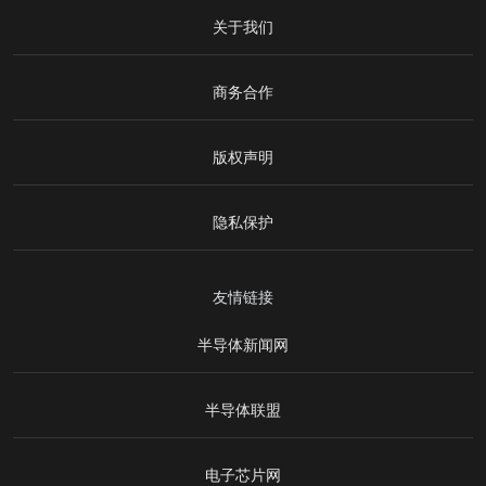
关于我们
商务合作
版权声明
隐私保护
友情链接
半导体新闻网
半导体联盟
电子芯片网