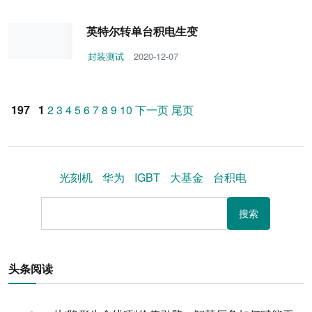
英特尔转单台积电生变
封装测试
2020-12-07
197
1
2
3
4
5
6
7
8
9
10
下一页
尾页
光刻机
华为
IGBT
大基金
台积电
搜索
头条阅读