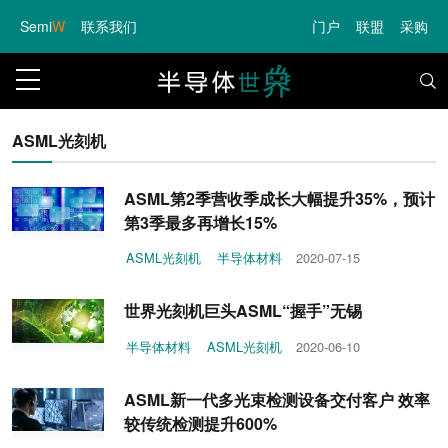
Semi
W
联系我们
门户
联盟
采购
ASML光刻机
ASML第2季营收季成长大幅提升35%，预计
第3季最多再增长15%
ASML光刻机
半导体材料
2020-07-15
世界光刻机巨头ASML“握手”无锡
半导体材料
ASML光刻机
2020-06-10
ASML新一代多光束检测设备交付客户 效率
较传统检测提升600%