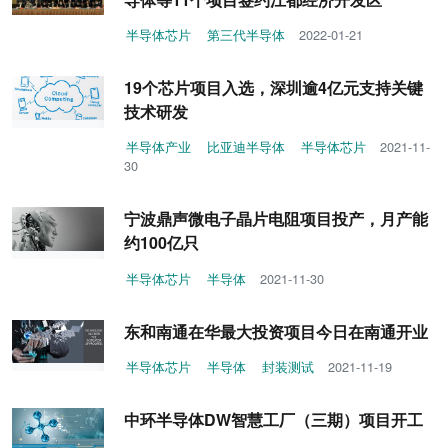
半导体芯片
第三代半导体
2022-01-21
19个芯片项目入选，深圳逾4亿元支持关键
技术研发
半导体产业
比亚迪半导体
半导体芯片
2021-11-
30
宁波鼎声微电子晶片电阻项目投产，月产能
约100亿只
半导体芯片
半导体
2021-11-30
东和南通在华最大投资项目今日在南通开业
半导体芯片
半导体
封装测试
2021-11-19
中环半导体DW智慧工厂（三期）项目开工