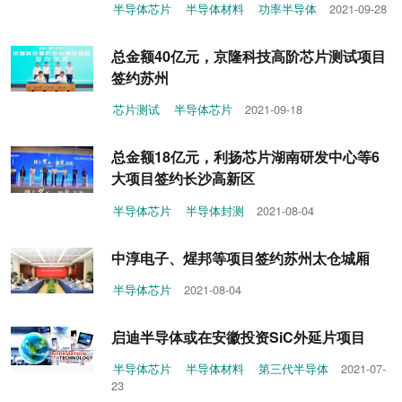
半导体芯片
半导体材料
功率半导体
2021-09-28
总金额40亿元，京隆科技高阶芯片测试项目
签约苏州
芯片测试
半导体芯片
2021-09-18
总金额18亿元，利扬芯片湖南研发中心等6
大项目签约长沙高新区
半导体芯片
半导体封测
2021-08-04
中淳电子、煋邦等项目签约苏州太仓城厢
半导体芯片
2021-08-04
启迪半导体或在安徽投资SiC外延片项目
半导体芯片
半导体材料
第三代半导体
2021-07-
23