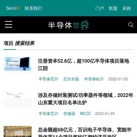
Semi
W
联系我们
门户
联盟
采购
项目
搜索结果
注册资本52.6亿，超100亿半导体项目落地
江阴
半导体芯片
芯片封装
半导体硅片
2022-01-25
涉及存储封装测试/功率器件等领域，2022年
山东重大项目名单出炉
半导体芯片
存储器
MLCC
2022-01-25
总金额超68亿元，百识电子半导体、宽能半
导体等11个项目签约江都经济开发区