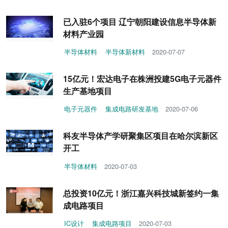
已入驻6个项目 辽宁朝阳建设信息半导体新
材料产业园
半导体材料
半导体新材料
2020-07-07
15亿元！宏达电子在株洲投建5G电子元器件
生产基地项目
电子元器件
集成电路研发基地
2020-07-06
科友半导体产学研聚集区项目在哈尔滨新区
开工
半导体材料
2020-07-03
总投资10亿元！浙江嘉兴科技城新签约一集
成电路项目
IC设计
集成电路项目
2020-07-03