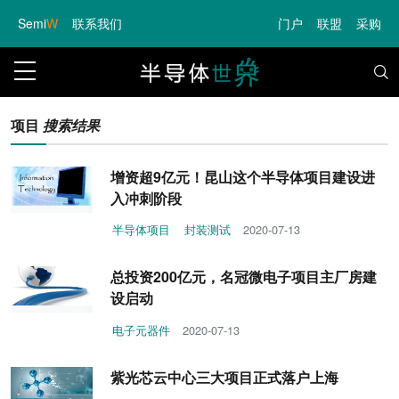
Semi
W
联系我们
门户
联盟
采购
项目
搜索结果
增资超9亿元！昆山这个半导体项目建设进
入冲刺阶段
半导体项目
封装测试
2020-07-13
总投资200亿元，名冠微电子项目主厂房建
设启动
电子元器件
2020-07-13
紫光芯云中心三大项目正式落户上海