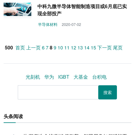
中科九微半导体智能制造项目或6月底已实
现全部投产
半导体材料
2020-07-02
500
首页
上一页
6
7
8
9
10
11
12
13
14
15
下一页
尾页
光刻机
华为
IGBT
大基金
台积电
搜索
头条阅读