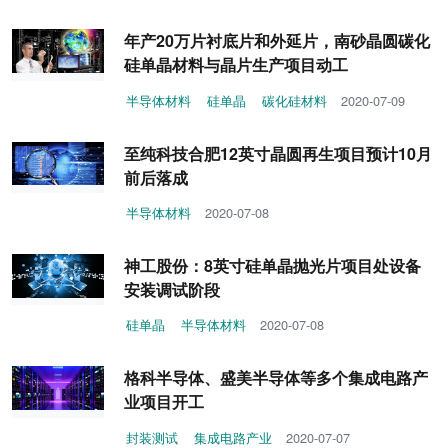
年产20万片衬底片和外延片，南砂晶圆碳化
硅单晶材料与晶片生产项目动工
半导体材料
硅单晶
碳化硅材料
2020-07-09
至纯科技合肥12英寸晶圆再生项目预计10月
前后落成
半导体材料
2020-07-08
神工股份：8英寸硅单晶抛光片项目处设备
安装调试阶段
硅单晶
半导体材料
2020-07-08
格科半导体、盛美半导体等多个集成电路产
业项目开工
封装测试
集成电路产业
2020-07-07