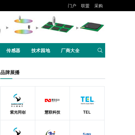
门户
联盟
采购
传感器
技术园地
厂商大全
品牌展播
紫光同创
慧联科技
TEL