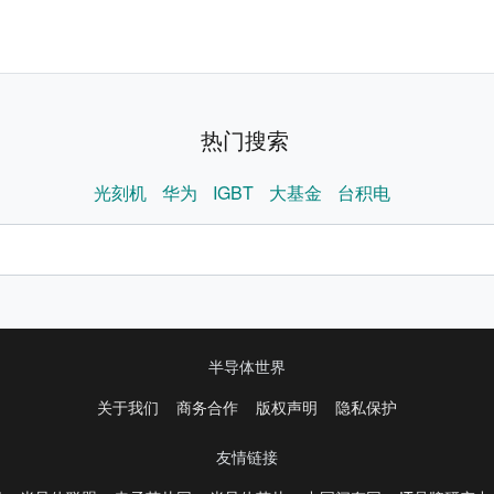
热门搜索
光刻机
华为
IGBT
大基金
台积电
半导体世界
关于我们
商务合作
版权声明
隐私保护
友情链接