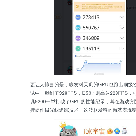
更让人惊喜的是，联发科天玑的GPU也跑出顶级性能成绩
试中，飙到了328FPS，ES3.1则高达228F
玑9200一举打破了GPU的性能纪录，其在游戏方面的表
持硬件级光线追踪技术，这波联发科的游戏表现