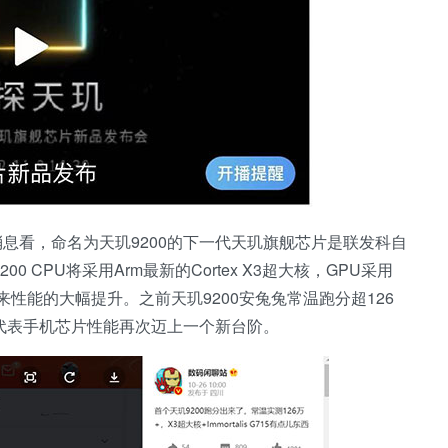
息看，命名为天玑9200的下一代天玑旗舰芯片是联发科自
 CPU将采用Arm最新的Cortex X3超大核，GPU采用
势必带来性能的大幅提升。之前天玑9200安兔兔常温跑分超126
也代表手机芯片性能再次迈上一个新台阶。