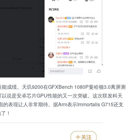
。天玑9200在GFXBench 1080P曼哈顿3.0离屏测
PS，可以说是安卓芯片GPU性能的又一次突破。这次联发科天
现让人非常期待。据Arm表示Immortalis G715还支
稳了！