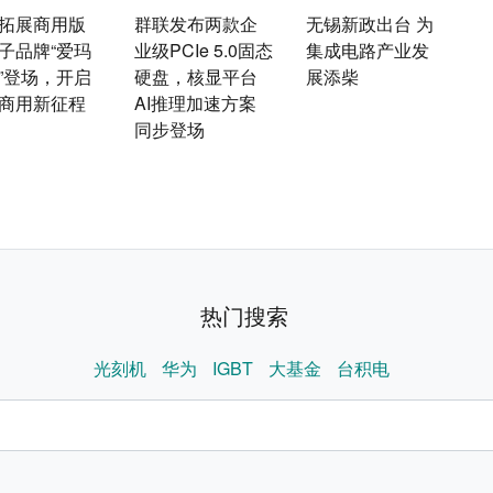
拓展商用版
群联发布两款企
无锡新政出台 为
子品牌“爱玛
业级PCIe 5.0固态
集成电路产业发
”登场，开启
硬盘，核显平台
展添柴
商用新征程
AI推理加速方案
同步登场
热门搜索
光刻机
华为
IGBT
大基金
台积电