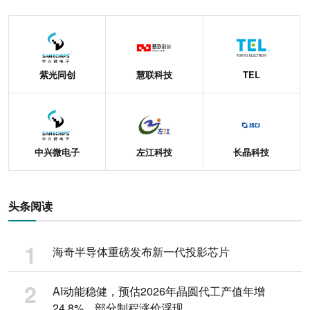
紫光同创
慧联科技
TEL
中兴微电子
左江科技
长晶科技
头条阅读
海奇半导体重磅发布新一代投影芯片
AI动能稳健，预估2026年晶圆代工产值年增
24.8%，部分制程涨价浮现