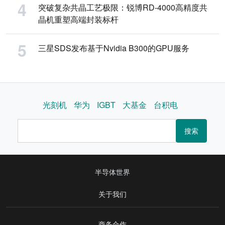
突破复杂共晶工艺极限：锐博RD-4000高精度共
晶机重塑高端封装标杆
三星SDS发布基于Nvidia B300的GPU服务
光刻机
华为
IGBT
大基金
台积电
搜索
半导体世界
关于我们
商务合作