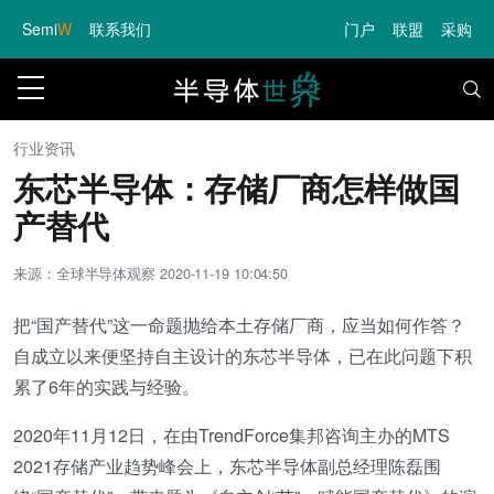
Semi
W
联系我们
门户
联盟
采购
行业资讯
东芯半导体：存储厂商怎样做国
产替代
来源：全球半导体观察
2020-11-19 10:04:50
把“国产替代”这一命题抛给本土存储厂商，应当如何作答？
自成立以来便坚持自主设计的东芯半导体，已在此问题下积
累了6年的实践与经验。
2020年11月12日，在由TrendForce集邦咨询主办的MTS
2021存储产业趋势峰会上，东芯半导体副总经理陈磊围