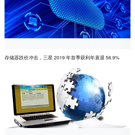
存储器跌价冲击，三星 2019 年首季获利年衰退 56.9%