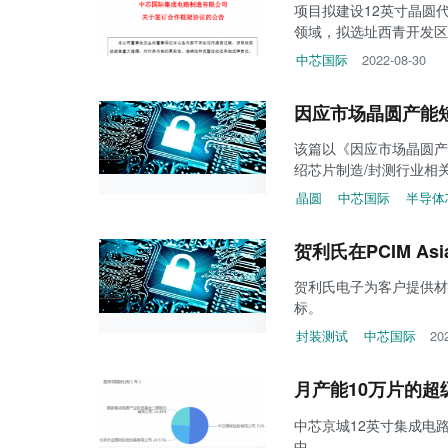
项目拟建设12英寸晶圆
领域，拟选址西青开发区
中芯国际
2022-08-30
因应市场晶圆产能
该篇以《因应市场晶圆产
绍芯片制造/封测行业相关
晶圆
中芯国际
半导体
贺利氏在PCIM A
贺利氏电子为客户提供材
标。
封装测试
中芯国际
20
月产能10万片的
中芯京城12英寸集成电
中。