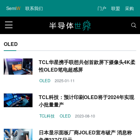
Semi
W
联系我们
门户
联盟
采购
OLED
TCL华星携手联想共创首款屏下摄像头4K柔
性OLED笔电超感屏
OLED
2025-01-11
TCL科技：预计印刷OLED将于2024年实现
小批量量产
TCL科技
OLED
2023-08-10
日本显示面板厂商JOLED宣布破产 消息称
负债337亿日元