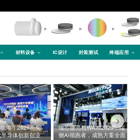
材料设备
IC设计
封装测试
终端应用
临港！2026司南
瑞芯微亮相WAIC2026：端
代半导体创新创业
侧AI领跑者，成熟方案全面