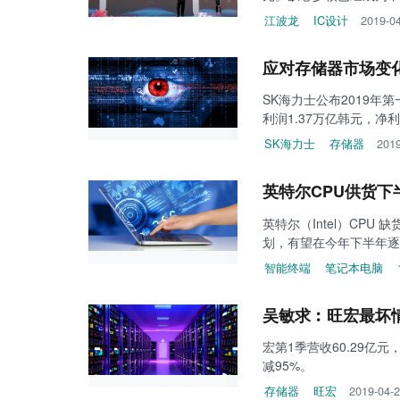
江波龙
IC设计
2019-0
应对存储器市场变
SK海力士公布2019年
利润1.37万亿韩元，净利
SK海力士
存储器
2019
英特尔CPU供货下
英特尔（Intel）CPU
划，有望在今年下半年逐
智能终端
笔记本电脑
吴敏求︰旺宏最坏
宏第1季营收60.29亿元
减95%。
存储器
旺宏
2019-04-