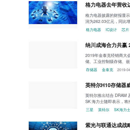
格力电器去年营收达
格力电器披露的财报显示，2
润为262.03亿元，同比增
格力电器
IC设计
芯片
纳川成海合力共赢 
2019年金泰克经销商
储、工业控制级存储、嵌
存储器
金泰克
2019-0
英特尔H10存储器
英特尔推出结合 DRAM 及 N
SK 海力士随即表示，
三星
英特尔
SK海力
紫光与联通达成战略