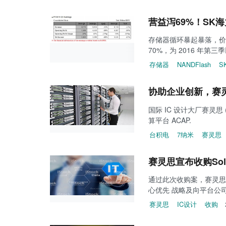
营益泻69%！SK海
存储器循环暴起暴落，价格
70%，为 2016 年第
存储器
NANDFlash
S
协助企业创新，赛
国际 IC 设计大厂赛灵思 (
算平台 ACAP.
台积电
7纳米
赛灵思
赛灵思宣布收购Solar
通过此次收购案，赛灵思能
心优先 战略及向平台公
赛灵思
IC设计
收购