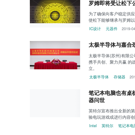
罗姆即将受让松下
为了确保向客户稳定供应
使松下能够继承与罗姆以
IC设计
元器件
2019-0
太极半导体与嘉合
太极半导体(苏州)有限
携手共创、聚力共赢 的
立。
太极半导体
存储器
20
笔记本电脑也有桌机效能
器问世
英特尔宣布推出全新的第 9
验电玩游戏或进行内容创
Intel
英特尔
笔记本电