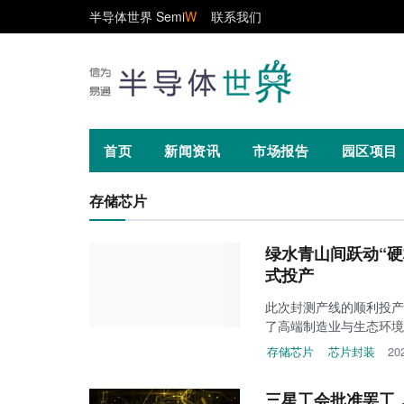
半导体世界 Semi
W
联系我们
首页
新闻资讯
市场报告
园区项目
存储芯片
绿水青山间跃动“
式投产
此次封测产线的顺利投产
了高端制造业与生态环境
存储芯片
芯片封装
20
三星工会批准罢工