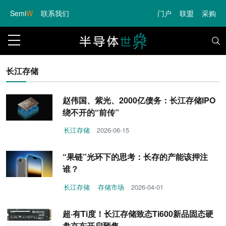
Semi
W
联系我们
门户
联盟
采购
长江存储
赵伟国、紫光、2000亿债务：长江存储IPO
绕不开的“前传”
长江存储
2026-06-15
“果链”光环下的思考：长存的产能该押注
谁？
长江存储
存储市场
2026-04-01
超·有Ti度！长江存储致态Ti600新品固态硬
盘京东开启预售