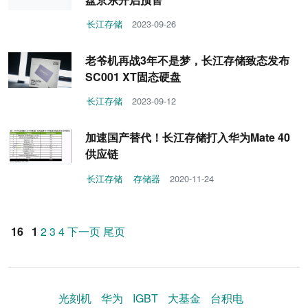
长江存储
2023-09-26
老爷机再战3年不是梦，长江存储致态发布
SC001 XT固态硬盘
长江存储
2023-09-12
加速国产替代！长江存储打入华为Mate 40
供应链
长江存储
存储器
2020-11-24
16
1
2
3
4
下一页
尾页
光刻机
华为
IGBT
大基金
台积电