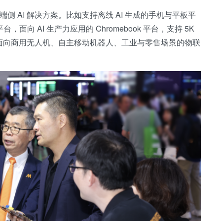
量端侧 AI 解决方案。比如支持离线 AI 生成的手机与平板平
，面向 AI 生产力应用的 Chromebook 平台，支持 5K
及面向商用无人机、自主移动机器人、工业与零售场景的物联