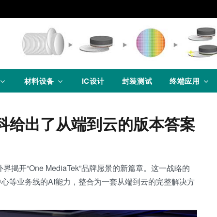
材料设备
IC设计
封装测试
终端应用
发科给出了从端到云的版本答案
界揭开“One MediaTek”品牌愿景的新篇章。这一战略的
心等业务线的AI能力，整合为一套从端到云的完整解决方