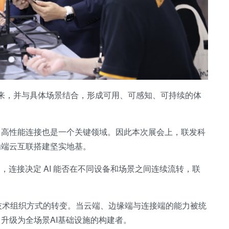
起来，并与具体场景结合，形成可用、可感知、可持续的体
，高性能连接也是一个关键领域。因此本次展会上，联发科
而为端云互联搭建坚实地基。
触点，连接决定 AI 能否在不同设备和场景之间连续流转，联
是一种技术组织方式的转变。当云端、边缘端与连接端的能力被统
升级为全场景AI基础设施的构建者。