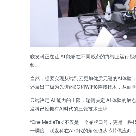
联发科正在让 AI 能够在不同形态的终端上运行
验。
当然，想要实现从端到云更加优质无缝的AI体验
还展出了极为先进的6G和WiFi8连接技术，从
云端决定 AI 能力的上限，端侧决定 AI 体验的
发科已经拥有AI时代的三张技术王牌。
“One MediaTek”不仅是一个品牌口号，更
一调度，联发科在AI时代的角色也从芯片供应商，