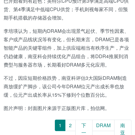
已开始看到有起色；英特尔CPU预计第3季满足高端CPU供
货、第4季满足中低端CPU供货；手机则视每家不同，但预
期手机搭载的存储器会增加。
李培瑛认为，短期内DRAM会出现景气起伏、季节性因素、
客户或产品线状况等有变化，但长期来言，DRAM已是各项
智能产品的关键零组件，加上供应端相当有秩序生产，产业
仍趋健康，南亚科会持续优化产品组合，将DDR4推展到消
费型与服务器市场，长期看好DRAM多元化应用。
不过，因应短期价格跌势，南亚科评估3大国际DRAM制造
商放缓扩产脚步，该公司今年DRAM位元产出成长率也放
缓，位元产出成长率从15%下修到个位数百分比。
图片声明：封面图片来源于正版图片库，拍信网。
1
2
下
DRAM
南
一
亚