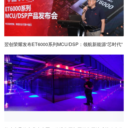
翌创荣耀发布ET6000系列MCU/DSP：领航新能源“芯时代”