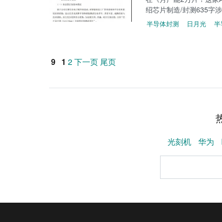
绍芯片制造/封测635字
半导体封测
日月光
半
9
1
2
下一页
尾页
光刻机
华为