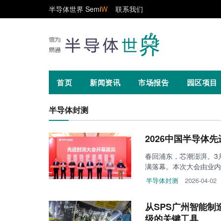
半导体世界 Semi
W
联系我们
首页
新闻资讯
市场报告
园区项目
半导体封测
2026中国半导体
春回浦东，芯潮澎湃。3月
满落幕。本次大会由业内
半导体封测
2026-04-02
从SPS广州智能制
级的关键工具 ​