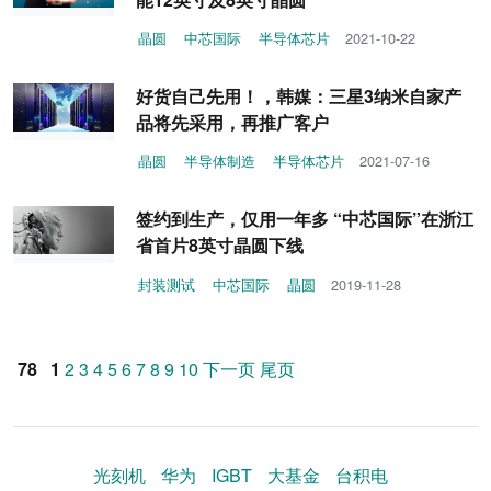
晶圆
中芯国际
半导体芯片
2021-10-22
好货自己先用！，韩媒：三星3纳米自家产
品将先采用，再推广客户
晶圆
半导体制造
半导体芯片
2021-07-16
签约到生产，仅用一年多 “中芯国际”在浙江
省首片8英寸晶圆下线
封装测试
中芯国际
晶圆
2019-11-28
78
1
2
3
4
5
6
7
8
9
10
下一页
尾页
光刻机
华为
IGBT
大基金
台积电