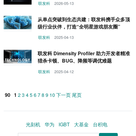
联发科
2026-05-13
从单点突破到生态共建：联发科携手众多顶
级行业伙伴，打造“全明星游戏朋友圈”
联发科
2025-04-13
联发科 Dimensity Profiler 助力开发者精准
猎杀卡顿、BUG、降频等调优难题
联发科
2025-04-12
90
1
2
3
4
5
6
7
8
9
10
下一页
尾页
光刻机
华为
IGBT
大基金
台积电