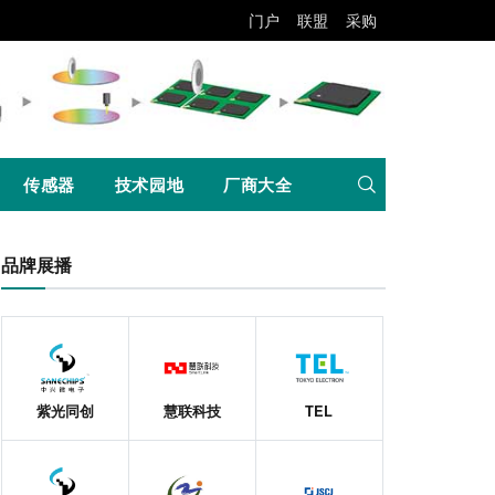
门户
联盟
采购
传感器
技术园地
厂商大全
品牌展播
紫光同创
慧联科技
TEL