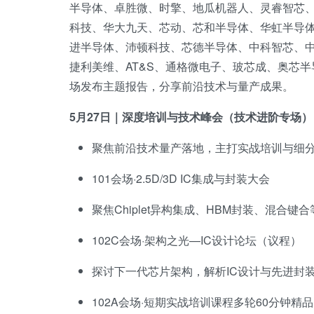
半导体、卓胜微、时擎、地瓜机器人、灵睿智芯、润芯微、
科技、华大九天、芯动、芯和半导体、华虹半导
进半导体、沛顿科技、芯德半导体、中科智芯、
捷利美维、AT&S、通格微电子、玻芯成、奥芯半
场发布主题报告，分享前沿技术与量产成果。
5月27日｜深度培训与技术峰会（技术进阶专场）
聚焦前沿技术量产落地，主打实战培训与细
101会场·2.5D/3D IC集成与封装大会
聚焦Chiplet异构集成、HBM封装、混合
102C会场·架构之光—IC设计论坛（议程）
探讨下一代芯片架构，解析IC设计与先进封
102A会场·短期实战培训课程多轮60分钟