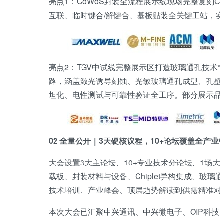
亮点1：CoWoS封装全流程展示线现场完整复刻
互联、临时键合/解键合、基板贴装全关键工站，
亮点2：TGV中试线完整展示区打造玻璃通孔技术“
路，涵盖激光诱导刻蚀、光敏玻璃通孔成型、孔壁
坦化、电性测试与可靠性验证全工序。部分展示
02 全量公开｜3天硬核议程，10+论坛覆盖全产业
大会设置3大主论坛、10+专业技术分论坛、1场大
载板、封装材料与设备、Chiplet异构集成、
技术培训、产业峰会、顶层趋势解读到供需精准
本次大会已汇聚中兴通讯、中兴微电子、OIP科