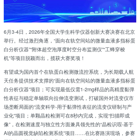
6月3-4日，2026年全国大学生科学仪器创新大赛决赛在北京
举行。经过激烈角逐，“面向在轨空间站的微量血液多指标蛋
白分析仪器”“附体超空泡厚度时空分布监测仪”“工蜂穿梭
机”等项目脱颖而出，揽获大赛奖项！
有望成为国内首个在轨蛋白检测微流控系统，为长期载人航
天任务提供技术支撑的“面向在轨空间站的微量血液多指标蛋
白分析仪器”项目；可实现最低仅需1-2mg样品的高精度黏弹
性表征与稳定单轴双向拉伸流变测试，打破国外对流变仪市
场垄断局面的“流变科学-用于黏弹性表征的流变仪研制与产
业化”项目；单颗晶粒检测可在8秒内完成，实现“扫描即成
像”，在检测速度与独立性方面兼具领先性的“晶检识瑕-基于
AI的晶圆视觉缺陷检测系统”项目……在比赛路演现场，参赛