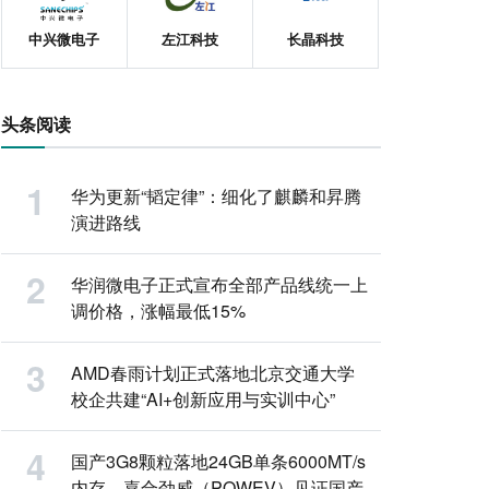
中兴微电子
左江科技
长晶科技
头条阅读
华为更新“韬定律”：细化了麒麟和昇腾
演进路线
华润微电子正式宣布全部产品线统一上
调价格，涨幅最低15%
AMD春雨计划正式落地北京交通大学
校企共建“AI+创新应用与实训中心”
国产3G8颗粒落地24GB单条6000MT/s
内存，嘉合劲威（POWEV）见证国产