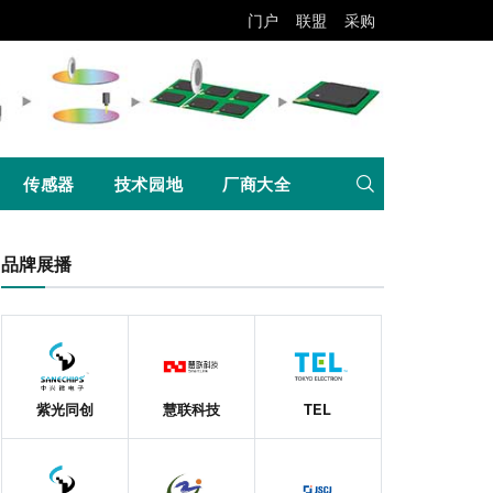
门户
联盟
采购
传感器
技术园地
厂商大全
品牌展播
紫光同创
慧联科技
TEL