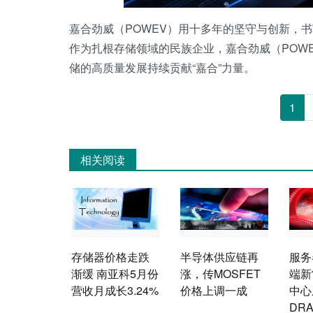
嘉合劲威（POWEV）用十多年的坚守与创新，
作为扎根存储领域的民族企业，嘉合劲威（POW
储的高质量发展持续贡献“嘉合”力量。
1
相关阅读
存储器价格走跌
半导体供应链再
服务
渐缓 南亚科5月份
涨，传MOSFET
端新
营收月成长3.24%
价格上调一成
中心
DR