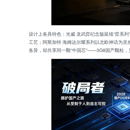
设计上各具特色：光威 龙武弈纪念版延续“弈系
工艺；阿斯加特 海姆达尔耀系列以北欧神话为灵
各异，却共享同一颗“中国芯”——3G8国产颗粒，见