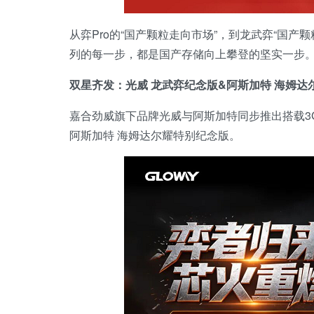
从弈Pro的“国产颗粒走向市场”，到龙武弈“国产
列的每一步，都是国产存储向上攀登的坚实一步
双星齐发：光威
龙武弈纪念版
&
阿斯加特 海姆达
嘉合劲威旗下品牌光威与阿斯加特同步推出搭载3
阿斯加特 海姆达尔耀特别纪念版。