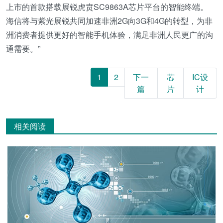
上市的首款搭载展锐虎贲SC9863A芯片平台的智能终端。
海信将与紫光展锐共同加速非洲2G向3G和4G的转型，为非
洲消费者提供更好的智能手机体验，满足非洲人民更广的沟
通需要。”
1
2
下一
芯
IC设
篇
片
计
相关阅读