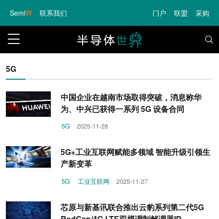
Semi
W
联系我们
门户
联盟
采购
5G
中国企业在越南市场取得突破，消息称华
为、中兴已获得一系列 5G 设备合同
5G
2025-11-28
5G+工业互联网赋能多领域 智能升级引领生
产新变革
5G
工业互联网
2025-11-27
芯原与新基讯联合推出云豹系列第二代5G
RedCap/4G LTE双模调制解调器IP