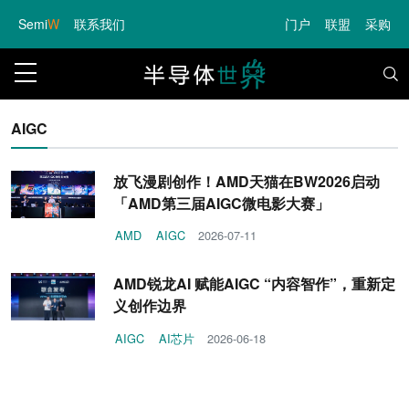
Semi
W
联系我们
门户
联盟
采购
AIGC
放飞漫剧创作！AMD天猫在BW2026启动
「AMD第三届AIGC微电影大赛」
AMD
AIGC
2026-07-11
AMD锐龙AI 赋能AIGC “内容智作”，重新定
义创作边界
AIGC
AI芯片
2026-06-18