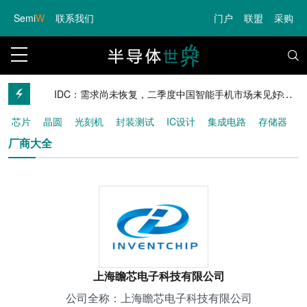
Semi
W
联系我们
门户
联盟
采购
欧盟新规：网络平台与支付商须承担更严格反诈责任，受害消费者可获赔偿
IDC：需求尚未恢复，二季度中国智能手机市场未见好转，OPPO保持第一 原创
芯片
晶圆
光刻机
封装测试
IC设计
集成电路
存储器
AI
5G
汽车
终端
厂商大全
上海瞻芯电子科技有限公司
公司全称：上海瞻芯电子科技有限公司