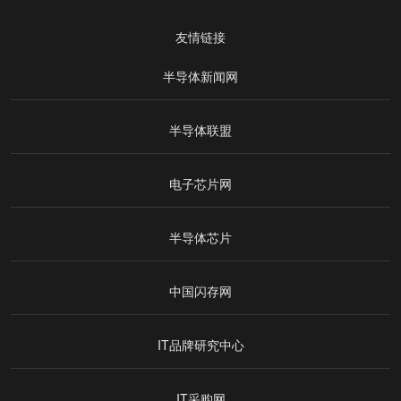
友情链接
半导体新闻网
半导体联盟
电子芯片网
半导体芯片
中国闪存网
IT品牌研究中心
IT采购网