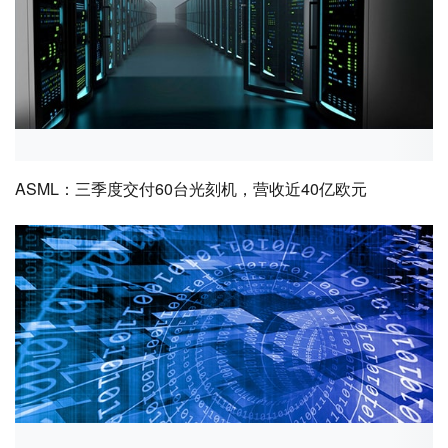
ASML：三季度交付60台光刻机，营收近40亿欧元