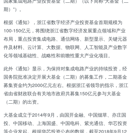
国家集成电路产业投资基金（二期）（以下简称“大基金（二
期）”）。
根据《通知》，浙江省数字经济产业投资基金首期规模为
100-150亿元，将围绕浙江省数字经济发展重点领域和产业
布局，重点投资集成电路、通信网络、新型显示、关键元器
件及材料、云计算、大数据、物联网、人工智能及产业数字
化等领域基础性、战略性和前瞻性重大产业化项目。
此外《通知》显示，为保持对集成电路产业的持续投资，经
国务院批准决定开展大基金（二期）的募集工作，二期基金
募集资金约为2000亿元左右。根据浙江省领导的指示，浙江
省由省财政联合有关地市政府共募集150亿元参与大基金
（二期）的出资。
大基金成立于2014年9月，由国开金融、中国烟草、亦庄国
投、中国移动、上海国盛、中国电科、紫光通信、华芯投资
等企业发起。根据华芯投资公布的数据，截至2018年9月12