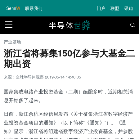
Semi
W
联系我们
门户
联盟
采购
产业基地
浙江省将募集150亿参与大基金二
期出资
来源：全球半导体观察
2019-05-14 14:40:05
国家集成电路产业投资基金（二期）酝酿多时，近期相关消
息开始多了起来。
日前，浙江余杭区经信局发布《关于征集浙江省数字经济产
业投资基金项目的通知》（以下简称“《通知》”）。《通
知》显示，浙江省将组建省数字经济产业投资基金，并参股