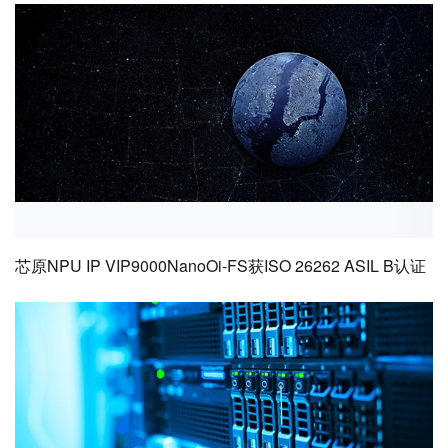
芯原NPU IP VIP9000NanoOi-FS获ISO 26262 ASIL B认证