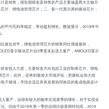
设计及销售，报告期研发及销售的产品主要涵盖两大主轴方
单芯片、锂电池管理芯片；二、新一代显示屏的驱动芯片：
。
的平均毛利率稳定，带动盈利增长。数据显示，2018年中
%。
同比接近持平，锂电池管理芯片的销售同比增速最快，
MOLED显示驱动芯片自3季度末起进入量产，AMOLED显示
大研发投入力度，主要研发方向包括工业控制单芯片、锂电
应用芯片；此外，还将积极加大市场开拓；把握机会加大投
车电子领域；寻找合适且具有发展协同效应的集成电路设计
续进入量产，业绩有较大的概率呈现逐季的增长，对于实现全
。但由于2018年第一季的业绩比较基期特别高，2019