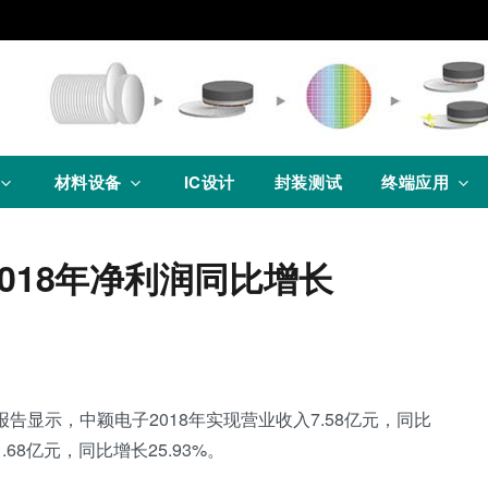
材料设备
IC设计
封装测试
终端应用
018年净利润同比增长
报告显示，中颖电子2018年实现营业收入7.58亿元，同比
68亿元，同比增长25.93%。