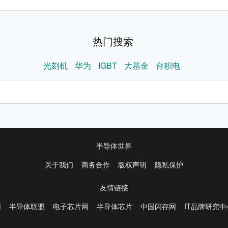
热门搜索
光刻机
华为
IGBT
大基金
台积电
半导体世界
关于我们
商务合作
版权声明
隐私保护
友情链接
网
半导体联盟
电子芯片网
半导体芯片
中国闪存网
IT品牌研究中