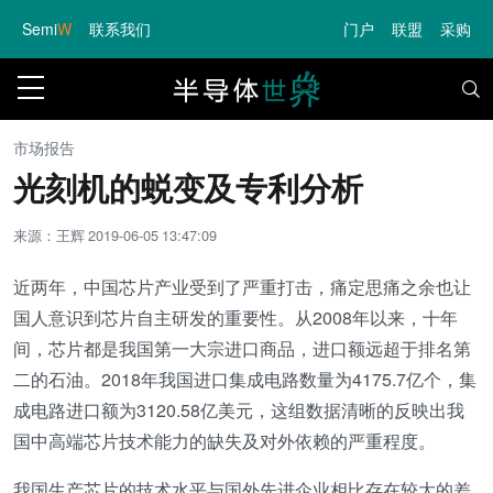
Semi
W
联系我们
门户
联盟
采购
市场报告
光刻机的蜕变及专利分析
来源：王辉
2019-06-05 13:47:09
近两年，中国芯片产业受到了严重打击，痛定思痛之余也让
国人意识到芯片自主研发的重要性。从2008年以来，十年
间，芯片都是我国第一大宗进口商品，进口额远超于排名第
二的石油。2018年我国进口集成电路数量为4175.7亿个，集
成电路进口额为3120.58亿美元，这组数据清晰的反映出我
国中高端芯片技术能力的缺失及对外依赖的严重程度。
我国生产芯片的技术水平与国外先进企业相比存在较大的差