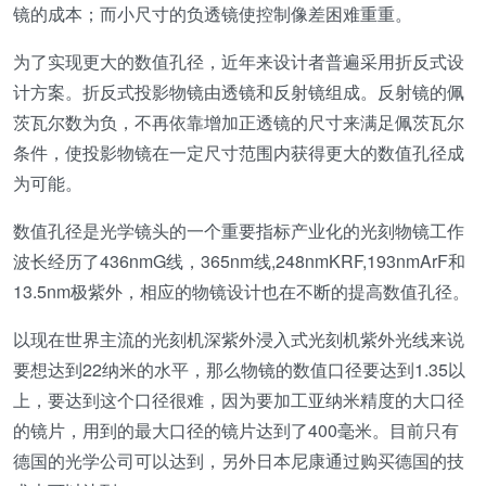
镜的成本；而小尺寸的负透镜使控制像差困难重重。
为了实现更大的数值孔径，近年来设计者普遍采用折反式设
计方案。折反式投影物镜由透镜和反射镜组成。反射镜的佩
茨瓦尔数为负，不再依靠增加正透镜的尺寸来满足佩茨瓦尔
条件，使投影物镜在一定尺寸范围内获得更大的数值孔径成
为可能。
数值孔径是光学镜头的一个重要指标产业化的光刻物镜工作
波长经历了436nmG线，365nm线,248nmKRF,193nmArF和
13.5nm极紫外，相应的物镜设计也在不断的提高数值孔径。
以现在世界主流的光刻机深紫外浸入式光刻机紫外光线来说
要想达到22纳米的水平，那么物镜的数值口径要达到1.35以
上，要达到这个口径很难，因为要加工亚纳米精度的大口径
的镜片，用到的最大口径的镜片达到了400毫米。目前只有
德国的光学公司可以达到，另外日本尼康通过购买德国的技