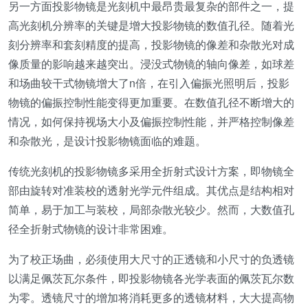
另一方面投影物镜是光刻机中最昂贵最复杂的部件之一，提
高光刻机分辨率的关键是增大投影物镜的数值孔径。随着光
刻分辨率和套刻精度的提高，投影物镜的像差和杂散光对成
像质量的影响越来越突出。浸没式物镜的轴向像差，如球差
和场曲较干式物镜增大了n倍，在引入偏振光照明后，投影
物镜的偏振控制性能变得更加重要。在数值孔径不断增大的
情况，如何保持视场大小及偏振控制性能，并严格控制像差
和杂散光，是设计投影物镜面临的难题。
传统光刻机的投影物镜多采用全折射式设计方案，即物镜全
部由旋转对准装校的透射光学元件组成。其优点是结构相对
简单，易于加工与装校，局部杂散光较少。然而，大数值孔
径全折射式物镜的设计非常困难。
为了校正场曲，必须使用大尺寸的正透镜和小尺寸的负透镜
以满足佩茨瓦尔条件，即投影物镜各光学表面的佩茨瓦尔数
为零。透镜尺寸的增加将消耗更多的透镜材料，大大提高物