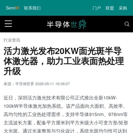
Semi
W
联系我们
门户
联盟
采购
行业资讯
活力激光发布20KW面光斑半导
体激光器，助力工业表面热处理
升级
来源：半导体世界
2026-05-11 16:06:07
近日，深圳活力激光技术有限公司正式推出全新10kW-
100kW半导体激光加热系统。该产品面向大面积、高效率、
高均匀性的工业热处理需求，支持半导体915nm、976nm等
主流波长方案，配备平方厘米到平方米级大小可变方形/矩形
大光斑。通过光束整形与匀化设计，系统光斑均匀性可达到