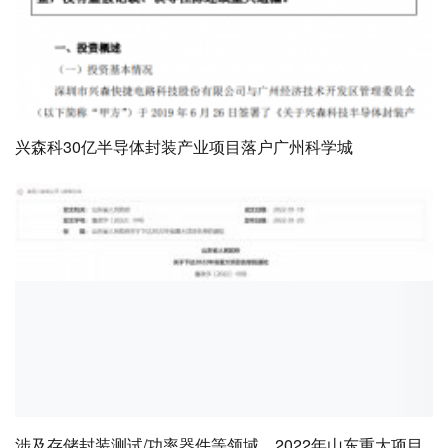
兴森科30亿半导体封装产业项目落户广州科学城
涉及存储封装测试/功率器件等领域，2022年山东重大项目