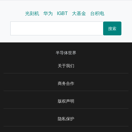
光刻机
华为
IGBT
大基金
台积电
搜索
半导体世界
关于我们
商务合作
版权声明
隐私保护