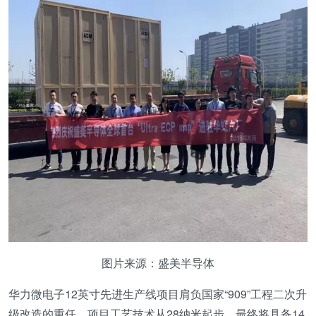
图片来源：盛美半导体
华力微电子12英寸先进生产线项目肩负国家“909”工程二次升
级改造的重任，项目工艺技术从28纳米起步，最终将具备14