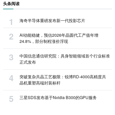
头条阅读
海奇半导体重磅发布新一代投影芯片
AI动能稳健，预估2026年晶圆代工产值年增
24.8%，部分制程涨价浮现
中国信息通信研究院：具身智能领域首个行业标准
正式发布
突破复杂共晶工艺极限：锐博RD-4000高精度共
晶机重塑高端封装标杆
三星SDS发布基于Nvidia B300的GPU服务