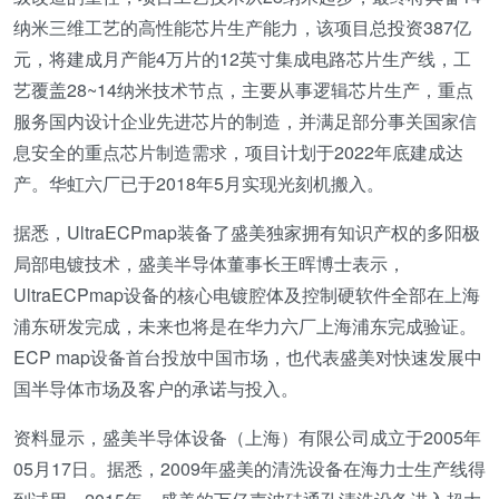
纳米三维工艺的高性能芯片生产能力，该项目总投资387亿
元，将建成月产能4万片的12英寸集成电路芯片生产线，工
艺覆盖28~14纳米技术节点，主要从事逻辑芯片生产，重点
服务国内设计企业先进芯片的制造，并满足部分事关国家信
息安全的重点芯片制造需求，项目计划于2022年底建成达
产。华虹六厂已于2018年5月实现光刻机搬入。
据悉，UltraECPmap装备了盛美独家拥有知识产权的多阳极
局部电镀技术，盛美半导体董事长王晖博士表示，
UltraECPmap设备的核心电镀腔体及控制硬软件全部在上海
浦东研发完成，未来也将是在华力六厂上海浦东完成验证。
ECP map设备首台投放中国市场，也代表盛美对快速发展中
国半导体市场及客户的承诺与投入。
资料显示，盛美半导体设备（上海）有限公司成立于2005年
05月17日。据悉，2009年盛美的清洗设备在海力士生产线得