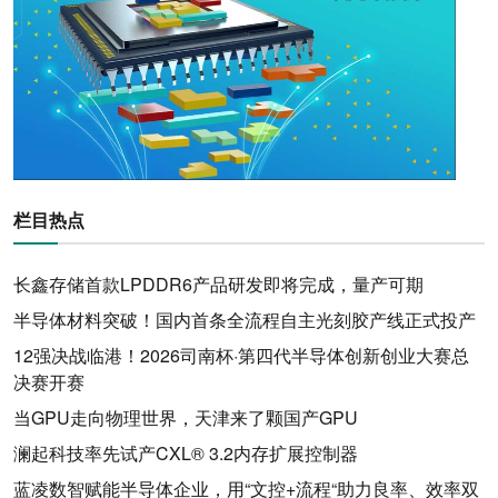
栏目热点
长鑫存储首款LPDDR6产品研发即将完成，量产可期
半导体材料突破！国内首条全流程自主光刻胶产线正式投产
12强决战临港！2026司南杯·第四代半导体创新创业大赛总
决赛开赛
当GPU走向物理世界，天津来了颗国产GPU
澜起科技率先试产CXL® 3.2内存扩展控制器
蓝凌数智赋能半导体企业，用“文控+流程“助力良率、效率双