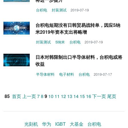
台积电
封装测试
2019-07-19
台积电短期没有日韩贸易战转单，因应5纳
米2019年资本支出将略增
封装测试
5纳米
台积电
2019-07-19
日本对韩限制出口半导体材料，台积电或将
收益
半导体材料
电子材料
台积电
2019-07-17
85
首页
上一页
7
8
9
10
11
12
13
14
15
16
下一页
尾页
光刻机
华为
IGBT
大基金
台积电