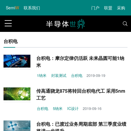
Semi
W
联系我们
门户
联盟
采购
台积电
台积电：摩尔定律仍活跃 未来晶圆可能1纳
米
1纳米
封装测试
台积电
2019-09-19
传高通骁龙875将转回台积电代工 采用5nm
工艺
台积电
5纳米
IC设计
2019-09-16
台积电：已渡过业务周期底部 第三季度业绩
将进一步提升