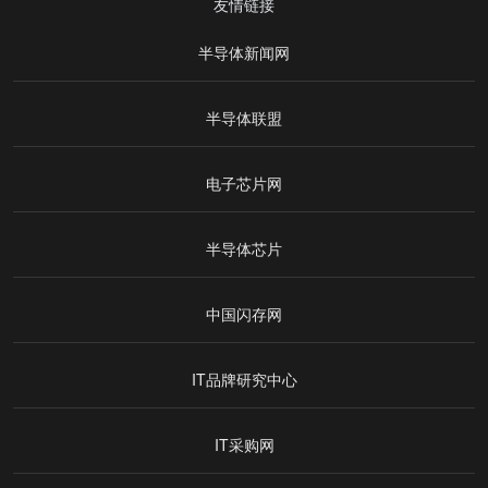
友情链接
半导体新闻网
半导体联盟
电子芯片网
半导体芯片
中国闪存网
IT品牌研究中心
IT采购网