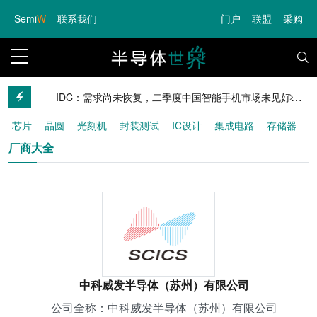
Semi
W
联系我们
门户
联盟
采购
欧盟新规：网络平台与支付商须承担更严格反诈责任，受害消费者可获赔偿
IDC：需求尚未恢复，二季度中国智能手机市场未见好转，OPPO保持第一 原创
芯片
晶圆
光刻机
封装测试
IC设计
集成电路
存储器
AI
5G
汽车
终端
厂商大全
中科威发半导体（苏州）有限公司
公司全称：中科威发半导体（苏州）有限公司