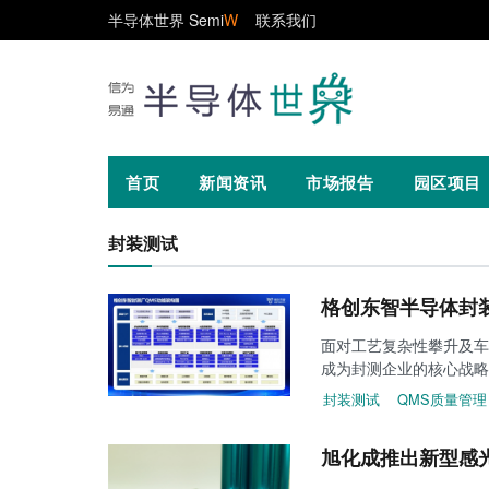
半导体世界 Semi
W
联系我们
首页
新闻资讯
市场报告
园区项目
封装测试
格创东智半导体封
面对工艺复杂性攀升及车
成为封测企业的核心战略
封装测试
QMS质量管理
旭化成推出新型感光