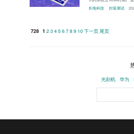
长电科技
封装测试
20
728
1
2
3
4
5
6
7
8
9
10
下一页
尾页
光刻机
华为