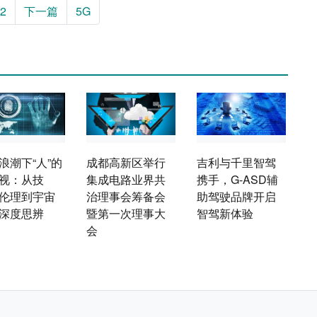
2
下一篇
5G
浪潮下“人”的
成都高新区举行
吉利与千里智驾
视：从技
集成电路业界共
携手，G-ASD辅
伦理到宇宙
治理事会筹备会
助驾驶品牌开启
深度思辨
暨第一次理事大
智驾新体验
会