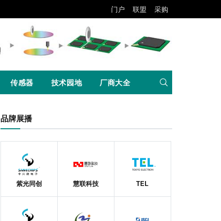
门户
联盟
采购
传感器
技术园地
厂商大全
品牌展播
紫光同创
慧联科技
TEL