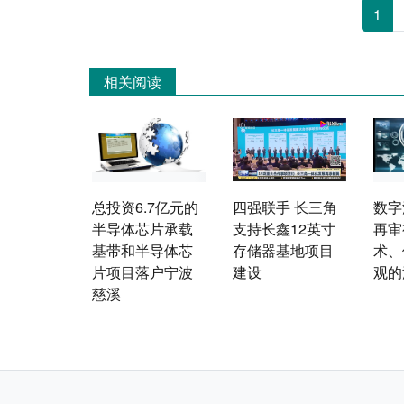
1
相关阅读
总投资6.7亿元的
四强联手 长三角
数字
半导体芯片承载
支持长鑫12英寸
再审
基带和半导体芯
存储器基地项目
术、
片项目落户宁波
建设
观的
慈溪