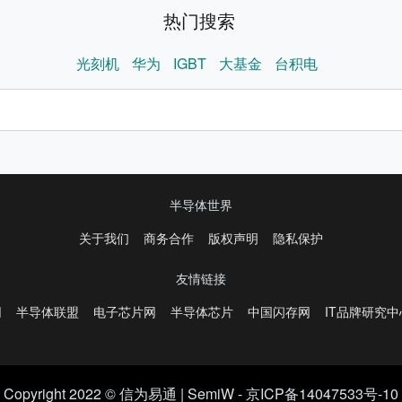
热门搜索
光刻机
华为
IGBT
大基金
台积电
半导体世界
关于我们
商务合作
版权声明
隐私保护
友情链接
网
半导体联盟
电子芯片网
半导体芯片
中国闪存网
IT品牌研究中
Copyright 2022 © 信为易通 |
SemiW
-
京ICP备14047533号-10