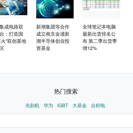
集成电路双
新潮集团等合作
全球笔记本电脑
台：打造国
成立南京金浦新
最新出货排名公
芯火”双创基地
潮半导体创业投
布 第二季出货季
区
资基金
增12%
热门搜索
光刻机
华为
IGBT
大基金
台积电